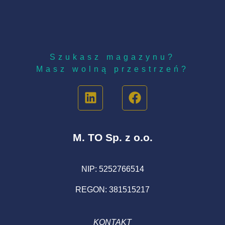
paletowej i w
opakowaniach
zbiorczych
Szukasz magazynu?
Masz wolną przestrzeń?
M. TO Sp. z o.o.
NIP: 5252766514
REGON: 381515217
KONTAKT