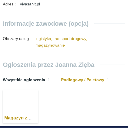
Adres
:
vivasanit.pl
Informacje zawodowe (opcja)
Obszary usług
:
logistyka, transport drogowy,
magazynowanie
Ogłoszenia przez Joanna Zięba
Wszystkie ogłoszenia
1
Podłogowy / Paletowy
1
Magazyn z
opcją obsługi