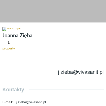
Joanna Zięba
1
property
j.zieba@vivasanit.pl
Kontakty
E-mail
:
j.zieba@vivasanit.pl