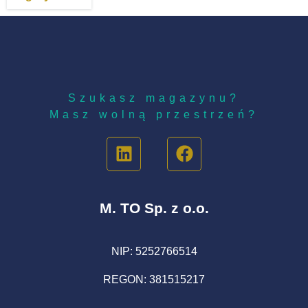
wysokiego
składowania
klasy A+ z
obsługą
Szukasz magazynu?
Masz wolną przestrzeń?
M. TO Sp. z o.o.
NIP: 5252766514
REGON: 381515217