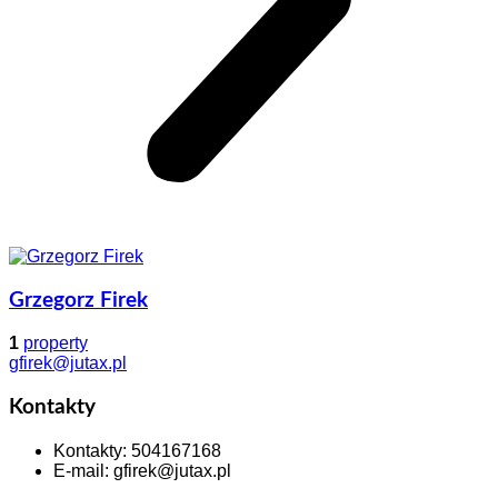
Grzegorz Firek
1
property
gfirek@jutax.pl
Kontakty
Kontakty
:
504167168
E-mail
:
gfirek@jutax.pl