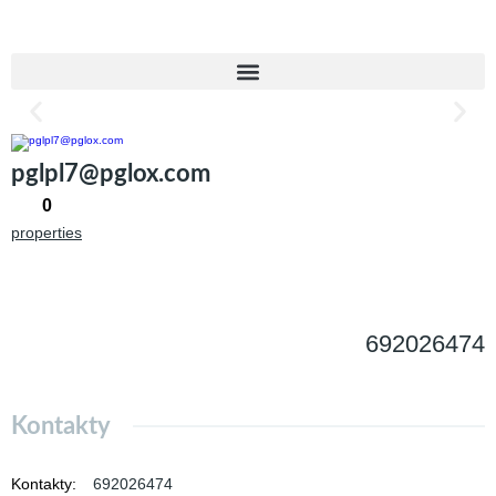
pglpl7@pglox.com
0
properties
692026474
Kontakty
Kontakty
:
692026474