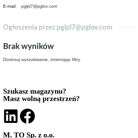
E-mail
:
pglpl7@pglox.com
Ogłoszenia przez pglpl7@pglox.com
Brak wyników
Dostosuj wyszukiwanie, zmieniając filtry.
Szukasz magazynu?
Masz wolną przestrzeń?
M. TO Sp. z o.o.