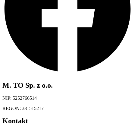
M. TO Sp. z o.o.
NIP: 5252766514
REGON: 381515217
Kontakt
kontakt@magazynuj.to