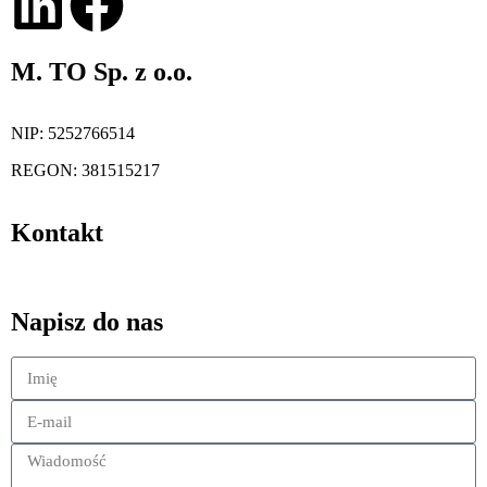
M. TO Sp. z o.o.
NIP: 5252766514
REGON: 381515217
Kontakt
kontakt@magazynuj.to
Napisz do nas