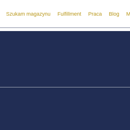
Szukam magazynu
Fulfillment
Praca
Blog
M