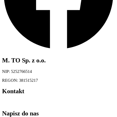
M. TO Sp. z o.o.
NIP: 5252766514
REGON: 381515217
Kontakt
kontakt@magazynuj.to
Napisz do nas