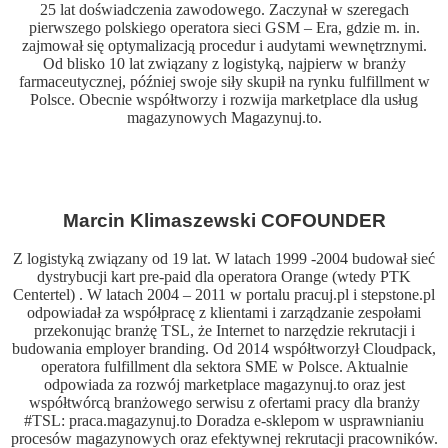
25 lat doświadczenia zawodowego. Zaczynał w szeregach
pierwszego polskiego operatora sieci GSM – Era, gdzie m. in.
zajmował się optymalizacją procedur i audytami wewnętrznymi.
Od blisko 10 lat związany z logistyką, najpierw w branży
farmaceutycznej, później swoje siły skupił na rynku fulfillment w
Polsce. Obecnie współtworzy i rozwija marketplace dla usług
magazynowych Magazynuj.to.
Marcin Klimaszewski COFOUNDER
Z logistyką związany od 19 lat. W latach 1999 -2004 budował sieć
dystrybucji kart pre-paid dla operatora Orange (wtedy PTK
Centertel) . W latach 2004 – 2011 w portalu pracuj.pl i stepstone.pl
odpowiadał za współpracę z klientami i zarządzanie zespołami
przekonując branżę TSL, że Internet to narzędzie rekrutacji i
budowania employer branding. Od 2014 współtworzył Cloudpack,
operatora fulfillment dla sektora SME w Polsce. Aktualnie
odpowiada za rozwój marketplace magazynuj.to oraz jest
współtwórcą branżowego serwisu z ofertami pracy dla branży
#TSL: praca.magazynuj.to Doradza e-sklepom w usprawnianiu
procesów magazynowych oraz efektywnej rekrutacji pracowników.