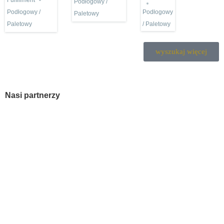
Biznesu –
Fulfillment
Podłogowy /
2000
Magazyn z
Warszawa
Podłogowy
Podłogowy /
Paletowy
m2)
rozbudowaną
/ Paletowy
Paletowy
infrastrukturą
wyszukaj więcej
Nasi partnerzy