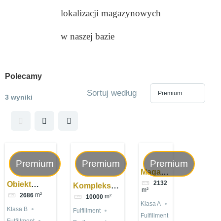
lokalizacji magazynowych
w naszej bazie
Polecamy
Sortuj według
3 wyniki
Premium
Premium
Premium
Magazyn
2132
paletowy
Obiekt
Kompleksowa
m²
i
m²
2686
magazynowy
m²
10000
logistyka dla
Klasa A
półkowy
na wynajem
Twojego
Klasa B
Fulfillment
Fulfillment
(do
Nasielsk –